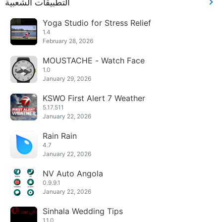
التطبيقات الشعبية
Yoga Studio for Stress Relief
1.4
February 28, 2026
MOUSTACHE - Watch Face
1.0
January 29, 2026
KSWO First Alert 7 Weather
5.17.511
January 22, 2026
Rain Rain
4.7
January 22, 2026
NV Auto Angola
0.9.9.1
January 22, 2026
Sinhala Wedding Tips
1.1.0