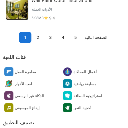
Wall Paint Color Inspirations
الأدوات العملية
5.98MB
9.4
الصفحة التالية
5
4
3
2
1
فئات اللعبة
أعمال المحاكاة
مغامرة العمل
مسابقة رياضية
لعب الأدوار
استراتيجية البطاقة
الذكاء غير الرسمي
أحجية النص
إيقاع الموسيقى
تصنيف التطبيق