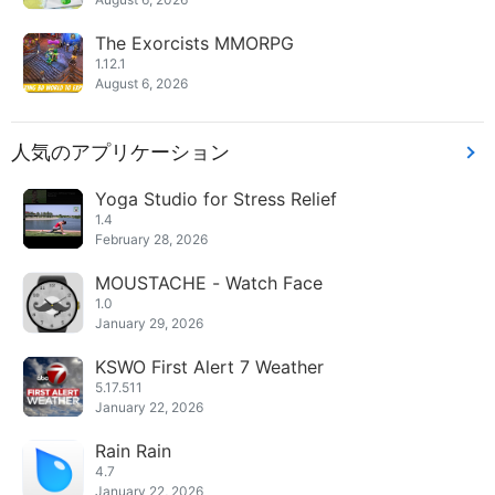
The Exorcists MMORPG
1.12.1
August 6, 2026
人気のアプリケーション
Yoga Studio for Stress Relief
1.4
February 28, 2026
MOUSTACHE - Watch Face
1.0
January 29, 2026
KSWO First Alert 7 Weather
5.17.511
January 22, 2026
Rain Rain
4.7
January 22, 2026