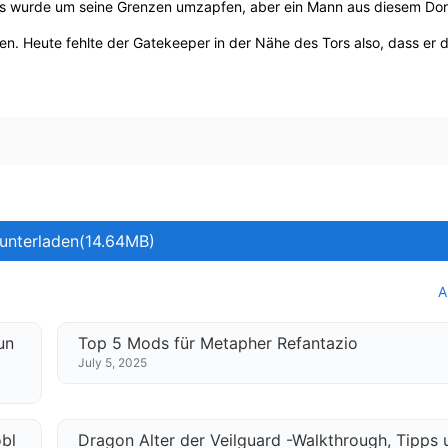
und es wurde um seine Grenzen umzapfen, aber ein Mann aus diesem Dor
en. Heute fehlte der Gatekeeper in der Nähe des Tors also, dass er 
unterladen(14.64MB)
A
un
Top 5 Mods für Metapher Refantazio
July 5, 2025
bl
Dragon Alter der Veilguard -Walkthrough, Tipps 