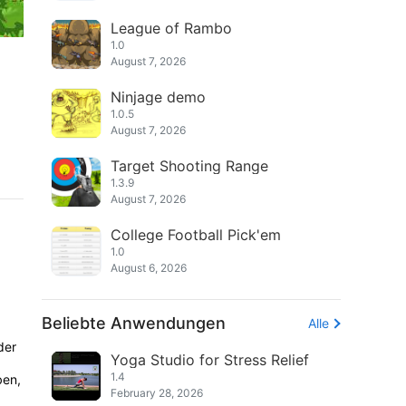
League of Rambo
1.0
August 7, 2026
Ninjage demo
1.0.5
August 7, 2026
Target Shooting Range
1.3.9
August 7, 2026
College Football Pick'em
1.0
August 6, 2026
Beliebte Anwendungen
Alle
der
Yoga Studio for Stress Relief
1.4
ben,
February 28, 2026